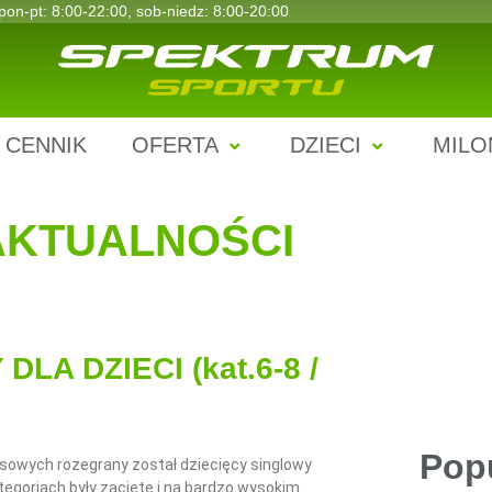
pon-pt: 8:00-22:00, sob-niedz: 8:00-20:00
CENNIK
OFERTA
DZIECI
MILO
AKTUALNOŚCI
A DZIECI (kat.6-8 /
Pop
isowych rozegrany został dziecięcy singlowy
tegoriach były zacięte i na bardzo wysokim