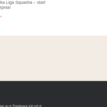
ka Liga Squasha – start
rpnia!​
 »
ąc w ul. Piaskową, lub od ul.