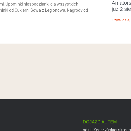
Amators
. Upominki niespodzianki dla wszystkich
już 2 sie
inki od Cukierni Sowa z Legionowa. Nagrody od
Czytaj dalej
DOJAZD AUTEM
od ul. Zegrzyńskiej skręcaj