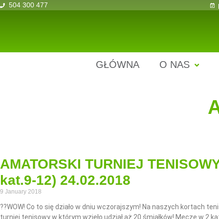
504 300 477
GŁÓWNA
O NAS
AMATORSKI TURNIEJ TENISOWY DL
kat.9-12) 24.02.2018
9 January 2018
??WOW! Co to się działo w dniu wczorajszym! Na naszych kortach ten
turniej tenisowy w którym wzięło udział aż 20 śmiałków! Mecze w 2 ka