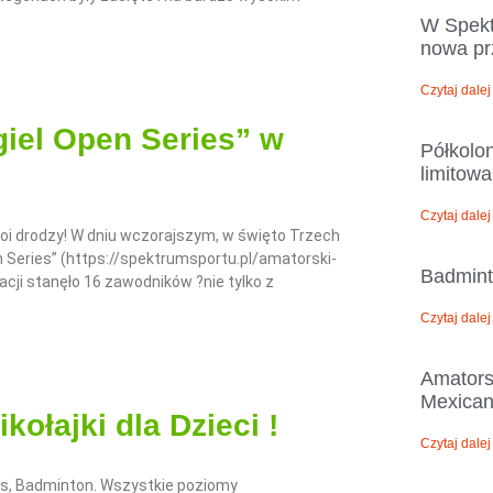
W Spekt
nowa pr
Czytaj dalej
giel Open Series” w
Półkolon
limitowa
Czytaj dalej
oi drodzy! W dniu wczorajszym, w święto Trzech
en Series” (https://spektrumsportu.pl/amatorski-
Badmint
acji stanęło 16 zawodników ?nie tylko z
Czytaj dalej
Amators
Mexicano
ołajki dla Dzieci !
Czytaj dalej
s, Badminton. Wszystkie poziomy