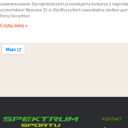
zaawansowania. Dla najmłodszych przewidujemy konkursy z nagrodami
uczestników! Wpisowe 25 zł. Dla Wszystkich zawodników słodkie upom
Firmy Decathlon.
Czytaj dalej »
KONTAKT