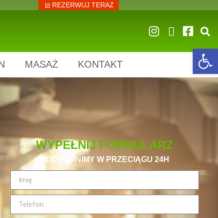
REZERWUJ TERAZ
Op
N
MASAŻ
KONTAKT
WYPEŁNIJ FORMULARZ
ODDZWONIMY W PRZECIĄGU 24H