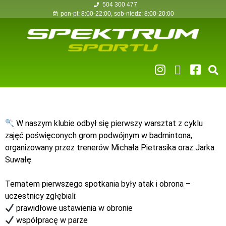
504 300 477
pon-pt: 8:00-22:00, sob-niedz: 8:00-20:00
W naszym klubie odbył się pierwszy warsztat z cyklu
zajęć poświęconych grom podwójnym w badmintona,
organizowany przez trenerów Michała Pietrasika oraz Jarka
Suwałę.
Tematem pierwszego spotkania były atak i obrona –
uczestnicy zgłębiali:
prawidłowe ustawienia w obronie
współpracę w parze