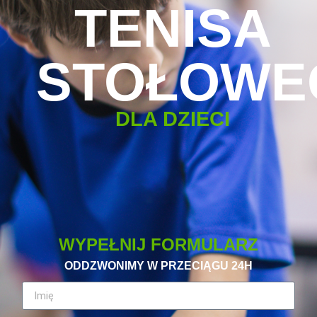
TENISA
STOŁOWE
DLA DZIECI
WYPEŁNIJ FORMULARZ
ODDZWONIMY W PRZECIĄGU 24H