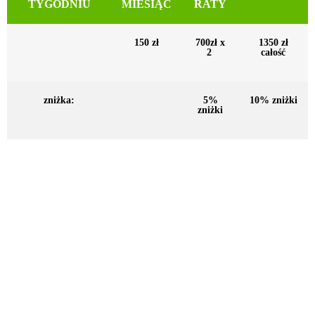
TYGODNIU
MIESIĄC
RATY
150 zł
700zł x
1350 zł
2
całość
zniżka:
5%
10% zniżki
zniżki
2 X W
1
2
1 RATA
TYGODNIU
MIESIĄC
RATY
250 zł
1200zł x
2250 zł
2
całość
zniżka:
5%
10% zniżki
zniżki