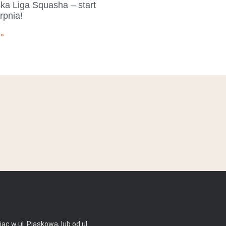
ka Liga Squasha – start
rpnia!​
 »
ąc w ul. Piaskową, lub od ul.