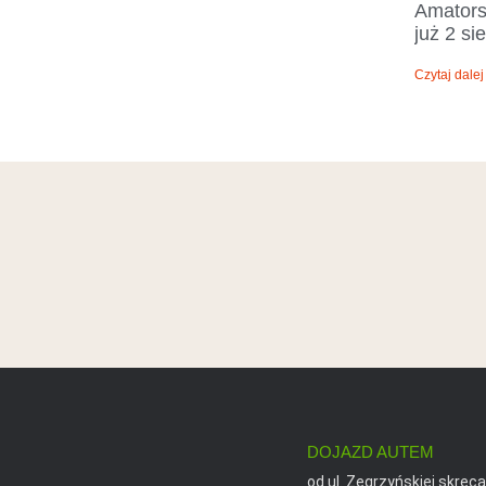
Amators
już 2 sie
Czytaj dalej
DOJAZD AUTEM
od ul. Zegrzyńskiej skręcaj