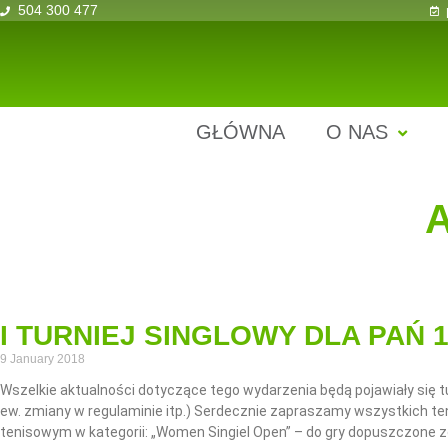
504 300 477
GŁÓWNA
O NAS
I TURNIEJ SINGLOWY DLA PAŃ 1
9 January 2018
Wszelkie aktualności dotyczące tego wydarzenia będą pojawiały się 
ew. zmiany w regulaminie itp.) Serdecznie zapraszamy wszystkich te
tenisowym w kategorii: „Women Singiel Open” – do gry dopuszczone z