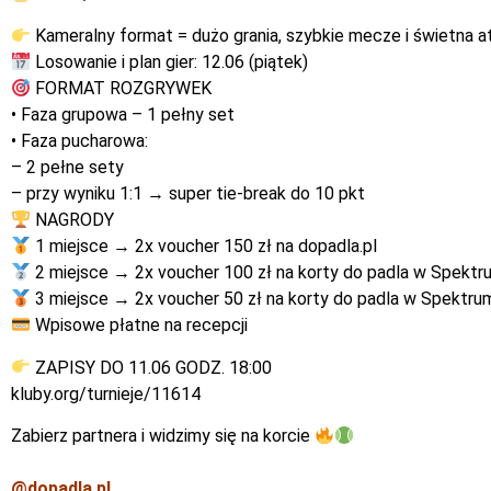
Kameralny format = dużo grania, szybkie mecze i świetna 
Losowanie i plan gier: 12.06 (piątek)
FORMAT ROZGRYWEK
• Faza grupowa – 1 pełny set
• Faza pucharowa:
– 2 pełne sety
– przy wyniku 1:1 → super tie-break do 10 pkt
NAGRODY
1 miejsce → 2x voucher 150 zł na dopadla.pl
2 miejsce → 2x voucher 100 zł na korty do padla w Spektr
3 miejsce → 2x voucher 50 zł na korty do padla w Spektru
Wpisowe płatne na recepcji
ZAPISY DO 11.06 GODZ. 18:00
kluby.org/turnieje/11614
Zabierz partnera i widzimy się na korcie
@dopadla.pl