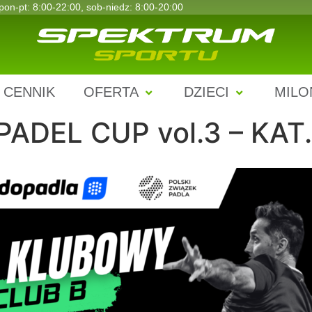
pon-pt: 8:00-22:00, sob-niedz: 8:00-20:00
CENNIK
OFERTA
DZIECI
MILO
PADEL CUP vol.3 – KAT