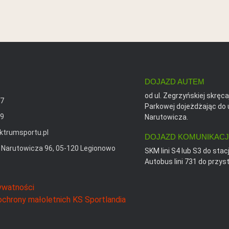
DOJAZD AUTEM
od ul. Zegrzyńskiej skręcaj
77
Parkowej dojeżdżając do ul
69
Narutowicza.
ktrumsportu.pl
DOJAZD KOMUNIKACJ
la Narutowicza 96, 05-120 Legionowo
SKM lini S4 lub S3 do stac
Autobus lini 731 do przy
rywatności
ochrony małoletnich KS Sportlandia