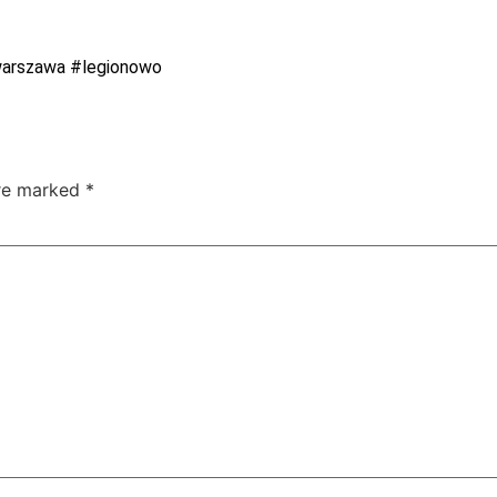
arszawa
#legionowo
are marked
*