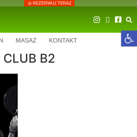
REZERWUJ TERAZ
Op
N
MASAŻ
KONTAKT
. CLUB B2