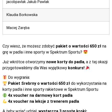
jacobpavlak Jakub Pawlak
Klaudia Borkowska
Maciej Zaręba
Czy wiesz, że możesz zdobyć
pakiet o wartości 650 zł
na
grę w padla i inne sporty w Spektrum Sportu?
Już wkrótce otworzymy
nowe korty do padla
, a z tej okazji
przygotowaliśmy dla Was wyjątkowy
konkurs!
Do wygrania:
Pakiet Srebrny o wartości 650 zł
do wykorzystania na
korty padla i inne sporty rakietowe w Spektrum Sportu
4x
voucher na darmowy kort padla
4x voucher na lekcje z trenerem padla
A żeby wziąć udział,
wystarczą 3 proste kroki: