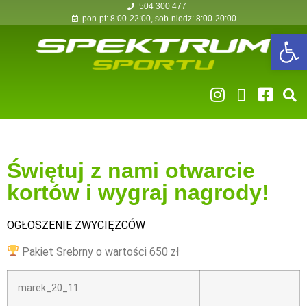
504 300 477
pon-pt: 8:00-22:00, sob-niedz: 8:00-20:00
Op
Świętuj z nami otwarcie
kortów i wygraj nagrody!
OGŁOSZENIE ZWYCIĘZCÓW
Pakiet Srebrny o wartości 650 zł
marek_20_11