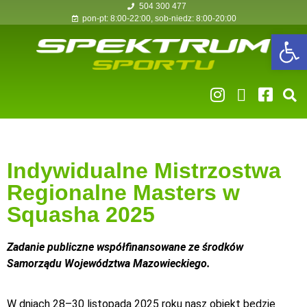
504 300 477
pon-pt: 8:00-22:00, sob-niedz: 8:00-20:00
Op
Indywidualne Mistrzostwa
Regionalne Masters w
Squasha 2025
Zadanie publiczne współfinansowane ze środków
Samorządu Województwa Mazowieckiego.
W dniach 28–30 listopada 2025 roku nasz obiekt będzie