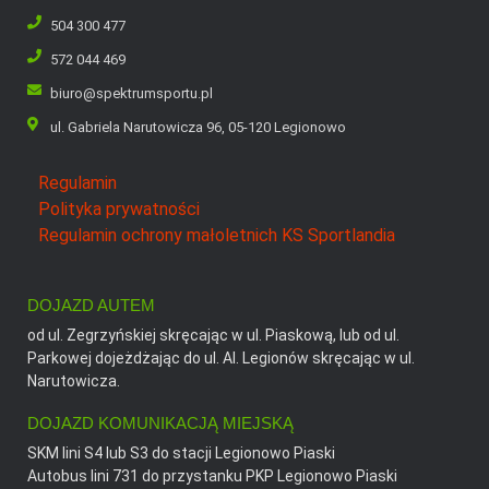
504 300 477
572 044 469
biuro@spektrumsportu.pl
ul. Gabriela Narutowicza 96, 05-120 Legionowo
Regulamin
Polityka prywatności
Regulamin ochrony małoletnich KS Sportlandia
DOJAZD AUTEM
od ul. Zegrzyńskiej skręcając w ul. Piaskową, lub od ul.
Parkowej dojeżdżając do ul. Al. Legionów skręcając w ul.
Narutowicza.
DOJAZD KOMUNIKACJĄ MIEJSKĄ
SKM lini S4 lub S3 do stacji Legionowo Piaski
Autobus lini 731 do przystanku PKP Legionowo Piaski