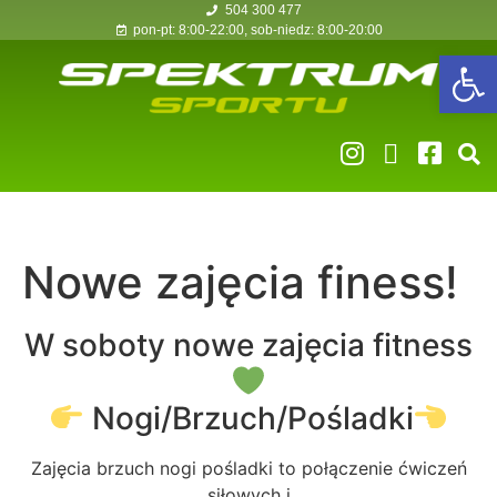
504 300 477
pon-pt: 8:00-22:00, sob-niedz: 8:00-20:00
Op
Nowe zajęcia finess!
W soboty nowe zajęcia fitness
Nogi/Brzuch/Pośladki
Zajęcia brzuch nogi pośladki to połączenie ćwiczeń
siłowych i