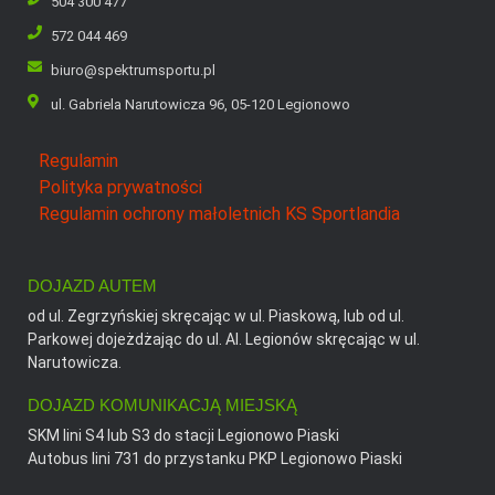
504 300 477
572 044 469
biuro@spektrumsportu.pl
ul. Gabriela Narutowicza 96, 05-120 Legionowo
Regulamin
Polityka prywatności
Regulamin ochrony małoletnich KS Sportlandia
DOJAZD AUTEM
od ul. Zegrzyńskiej skręcając w ul. Piaskową, lub od ul.
Parkowej dojeżdżając do ul. Al. Legionów skręcając w ul.
Narutowicza.
DOJAZD KOMUNIKACJĄ MIEJSKĄ
SKM lini S4 lub S3 do stacji Legionowo Piaski
Autobus lini 731 do przystanku PKP Legionowo Piaski