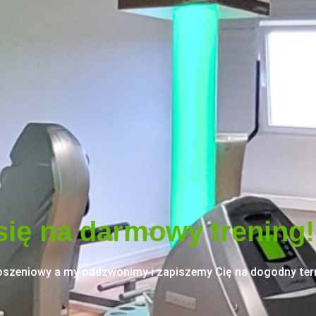
ię na darmowy trening!
łoszeniowy a my oddzwonimy i zapiszemy Cię na dogodny ter