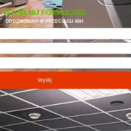
WYPEŁNIJ FORMULARZ
ODDZWONIMY W PRZECIĄGU 48H
Wyślij