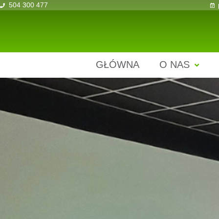
504 300 477
GŁÓWNA
O NAS