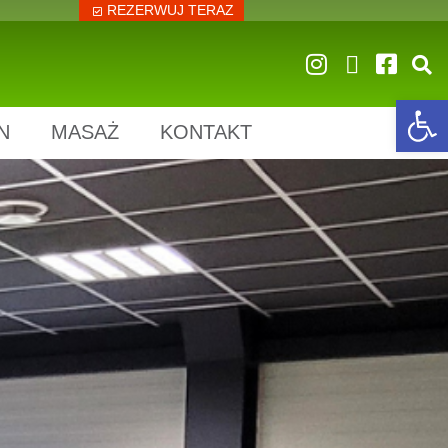
REZERWUJ TERAZ
Op
N
MASAŻ
KONTAKT